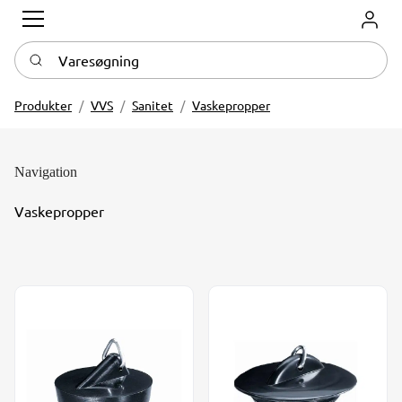
Log in
Varesøgning
Produkter
VVS
Sanitet
Vaskepropper
Navigation
Vaskepropper
Vaskeprop Ø 26-46 mm sort PVC
Universalprop Ø 45/60 mm 