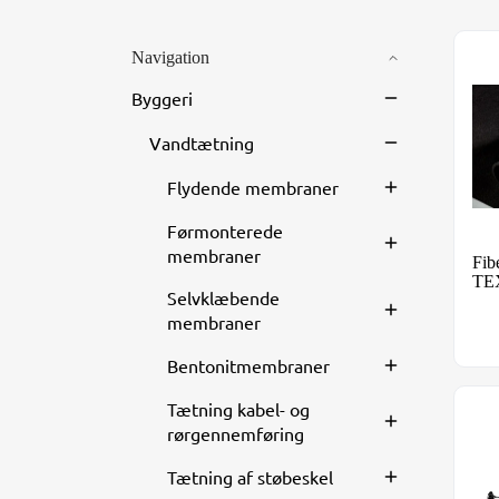
Navigation
Fib
Byggeri
Vandtætning
Flydende membraner
Førmonterede
membraner
Fib
TE
Selvklæbende
membraner
Bentonitmembraner
Tætning kabel- og
Sla
rørgennemføring
Tætning af støbeskel