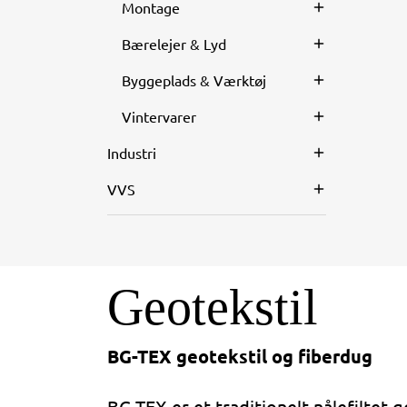
Montage
Bærelejer & Lyd
Byggeplads & Værktøj
Vintervarer
Industri
VVS
Geotekstil
BG-TEX geotekstil og fiberdug
BG-TEX er et traditionelt nålefiltet g