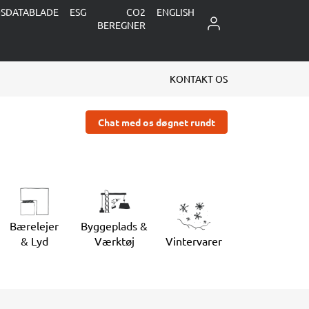
DSDATABLADE
ESG
CO2
ENGLISH
LOG IND
BEREGNER
KONTAKT OS
Chat med os døgnet rundt
Bærelejer
Byggeplads &
& Lyd
Værktøj
Vintervarer