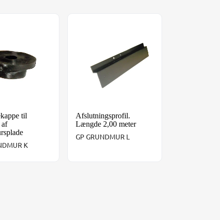
0,4 mm.
kappe til montage af grundmursplade
Afslutningsprofil. Længde 2,00 meter
kappe til
Afslutningsprofil.
 af
Længde 2,00 meter
rsplade
GP GRUNDMUR L
NDMUR K