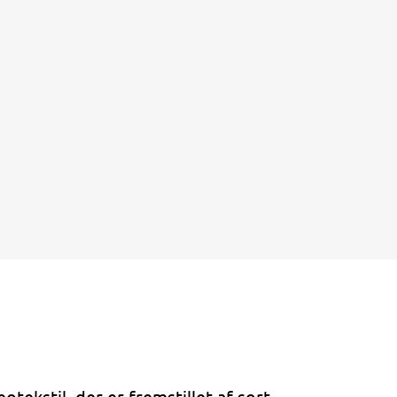
eotekstil, der er fremstillet af sort