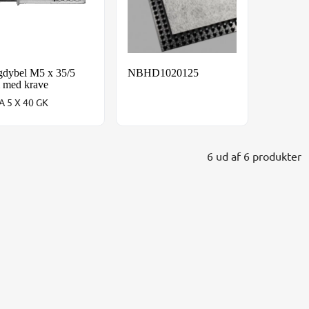
gdybel M5 x 35/5
NBHD1020125
med krave
 5 X 40 GK
6 ud af 6 produkter