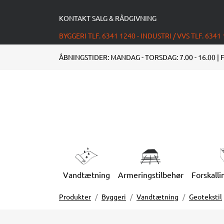
KONTAKT SALG & RÅDGIVNING
BYGGERI TLF. 6341 1240 - INDUSTRI / VVS TLF. 6341
ÅBNINGSTIDER: MANDAG - TORSDAG: 7.00 - 16.00 | F
Vandtætning
Armeringstilbehør
Forskalli
Produkter
Byggeri
Vandtætning
Geotekstil