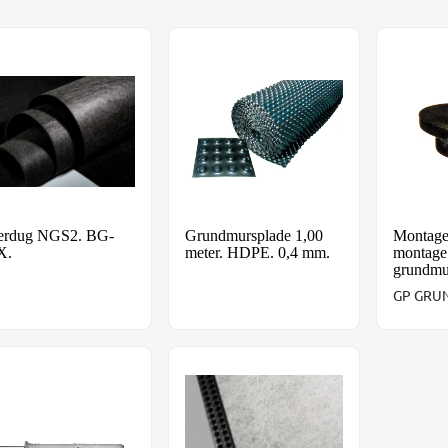
erdug NGS2. BG-TEX.
Grundmursplade 1,00 meter. HDPE. 
Montage
erdug NGS2. BG-
Grundmursplade 1,00
Montage
X.
meter. HDPE. 0,4 mm.
montage
grundmu
GP GRU
gdybel M5 x 35/5 mm med krave
NBHD1020125