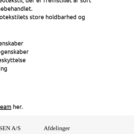
mebehandlet.
tekstilets store holdbarhed og
enskaber
segenskaber
eskyttelse
ing
steam
her.
SEN A/S
Afdelinger