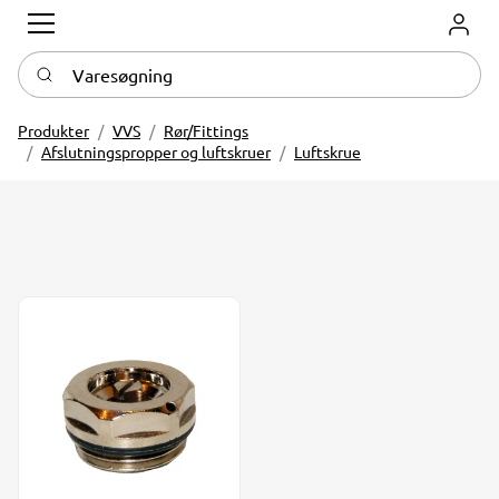
Log in
Varesøgning
Produkter
VVS
Rør/Fittings
Afslutningspropper og luftskruer
Luftskrue
Luftskrue t/nøgle 1/2" selvtættende FN