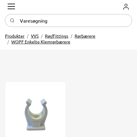
Log in
Varesøgning
Produkter
VVS
Rør/Fittings
Rørbærere
WOPF Enkelte Klemrørbærere
Plastklemrørbærer 8-28 mm m/M6 gevind hvid