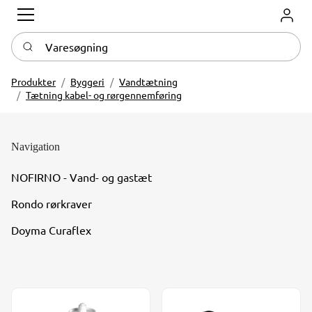
Log in
Varesøgning
Produkter
Byggeri
Vandtætning
Tætning kabel- og rørgennemføring
Navigation
NOFIRNO - Vand- og gastæt
Rondo rørkraver
Doyma Curaflex
NOFIRNO tætningsmasse 310 ml. Grå farve
Doyma