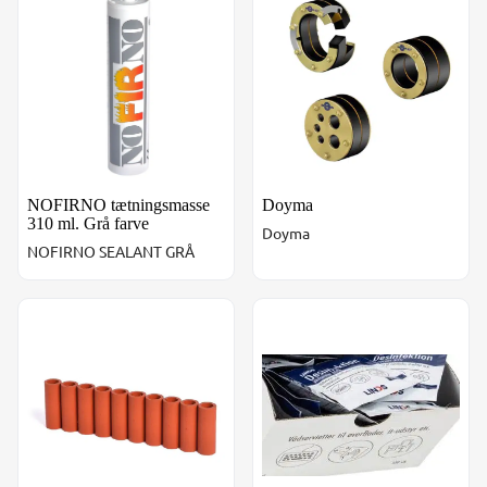
NOFIRNO tætningsmasse
Doyma
310 ml. Grå farve
Doyma
NOFIRNO SEALANT GRÅ
NOFIRNO 1 sæt = 10 stk. hylser. L=60 mm
NOFIRNO vådserviet/wipes. 