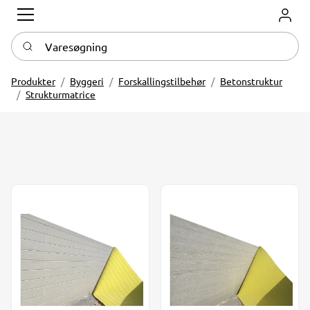
Log in
Varesøgning
Produkter
Byggeri
Forskallingstilbehør
Betonstruktur
Strukturmatrice
Bræddestruktur model 001. Bræddehøjde 85 mm
Bræddestruktur model W05 