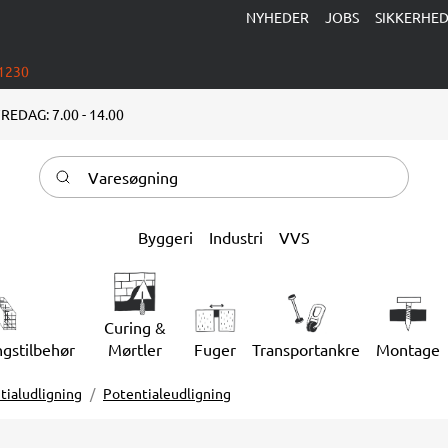
NYHEDER
JOBS
SIKKERHE
 1230
REDAG: 7.00 - 14.00
Varesøgning
Byggeri
Industri
VVS
Curing &
ngstilbehør
Mørtler
Fuger
Transportankre
Montage
tialudligning
Potentialeudligning