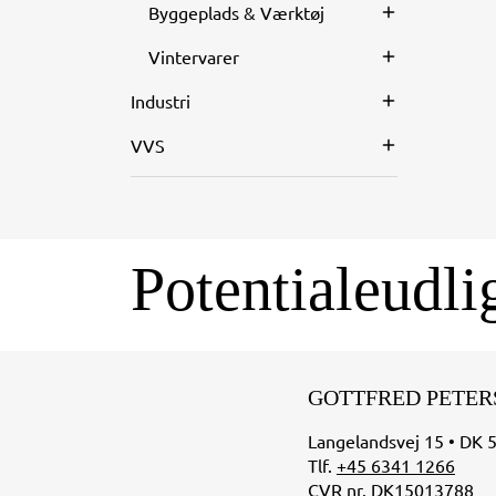
Byggeplads & Værktøj
Vintervarer
Industri
VVS
Potentialeudli
GOTTFRED PETER
Langelandsvej 15 • DK 
Tlf.
+45 6341 1266
CVR nr. DK15013788