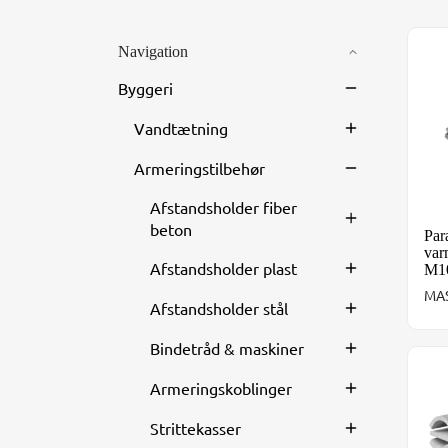
Navigation
Par
Byggeri
Vandtætning
Armeringstilbehør
Afstandsholder fiber
beton
Par
var
Afstandsholder plast
M1
MAS
Afstandsholder stål
Bindetråd & maskiner
Mul
Armeringskoblinger
Strittekasser