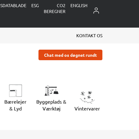
DSDATABLADE
ESG
CO2
ENGLISH
LOG IND
BEREGNER
KONTAKT OS
Chat med os døgnet rundt
Bærelejer
Byggeplads &
& Lyd
Værktøj
Vintervarer