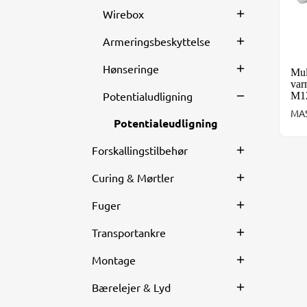
Wirebox
Armeringsbeskyttelse
Hønseringe
Mul
var
Potentialudligning
M12
MAS
Potentialeudligning
Forskallingstilbehør
Curing & Mørtler
Fuger
Transportankre
Montage
Bærelejer & Lyd