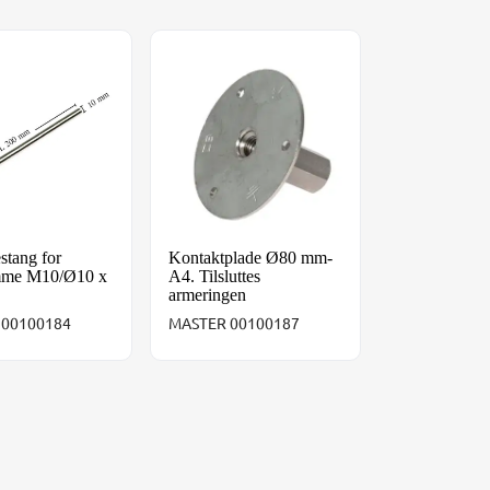
 stål M10
estang for jordklemme M10/Ø10 x 200 mm
Kontaktplade Ø80 mm-A4. Tilsluttes arm
stang for
Kontaktplade Ø80 mm-
mme M10/Ø10 x
A4. Tilsluttes
armeringen
 00100184
MASTER 00100187