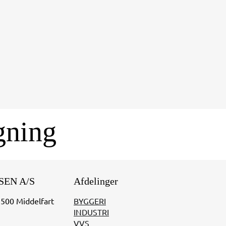
gning
SEN A/S
Afdelinger
5500 Middelfart
BYGGERI
INDUSTRI
VVS