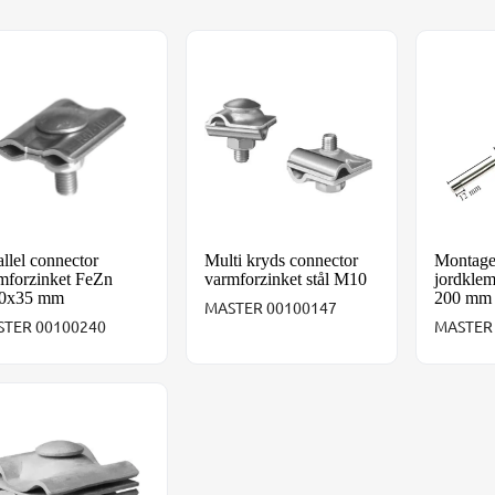
allel connector varmforzinket FeZn M10x35 mm
Multi kryds connector varmforzinket
Montag
allel connector
Multi kryds connector
Montage
mforzinket FeZn
varmforzinket stål M10
jordkle
0x35 mm
200 mm
MASTER 00100147
TER 00100240
MASTER
ti klemme Maxi varmforzinket FeZn M12 bolt