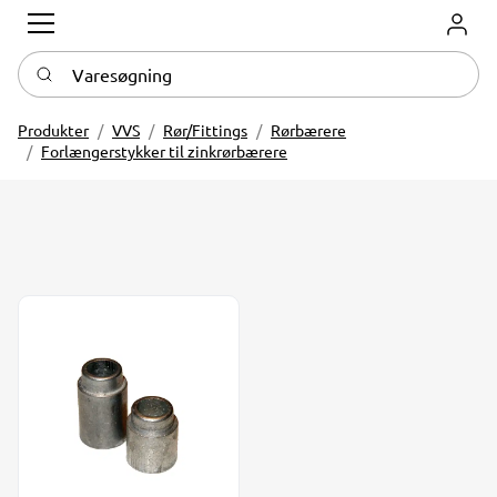
Log in
Varesøgning
Produkter
VVS
Rør/Fittings
Rørbærere
Forlængerstykker til zinkrørbærere
Forlængerstykke t/rørbærer 1/2"-2", 13-21 mm