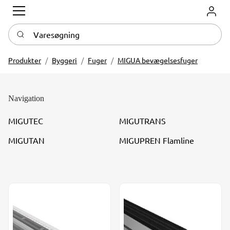
Log in
Varesøgning
Produkter
Byggeri
Fuger
MIGUA bevægelsesfuger
Navigation
MIGUTEC
MIGUTRANS
MIGUTAN
MIGUPREN Flamline
Migutan
Migutec