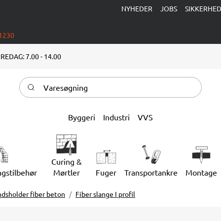
NYHEDER
JOBS
SIKKERHE
 1230
REDAG: 7.00 - 14.00
Varesøgning
Byggeri
Industri
VVS
Curing &
ngstilbehør
Mørtler
Fuger
Transportankre
Montage
ndsholder fiber beton
Fiber slange I profil