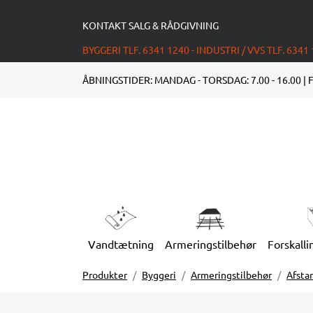
KONTAKT SALG & RÅDGIVNING
BYGGERI TLF. 6341 1240 - INDUSTRI / VVS TLF. 6341
ÅBNINGSTIDER: MANDAG - TORSDAG: 7.00 - 16.00 | F
Vandtætning
Armeringstilbehør
Forskalli
Produkter
Byggeri
Armeringstilbehør
Afsta