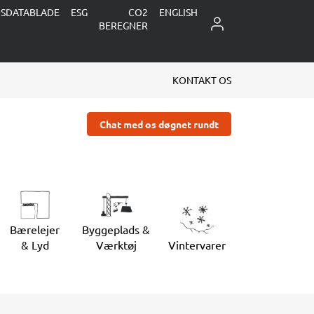
DSDATABLADE
ESG
CO2
ENGLISH
LOG IND
BEREGNER
KONTAKT OS
Chat med os døgnet rundt
Bærelejer
Byggeplads &
& Lyd
Værktøj
Vintervarer