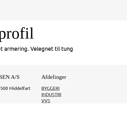
profil
t armering. Velegnet til tung
SEN A/S
Afdelinger
5500 Middelfart
BYGGERI
INDUSTRI
VVS
07.00 - 16.00
0