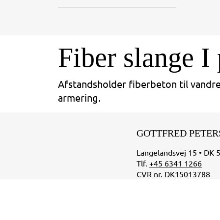
Fiber slange I 
Afstandsholder fiberbeton til vandre
armering.
GOTTFRED PETER
Langelandsvej 15 • DK 
Tlf.
+45 6341 1266
CVR nr. DK15013788
Åbningstider:
Mandag til torsdag: kl. 
Fredag: kl. 07.00 - 14.0