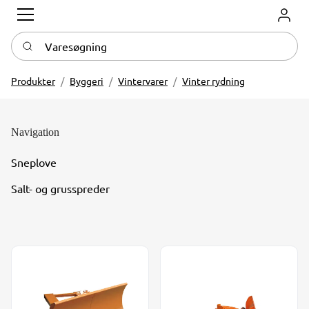
Log in
Varesøgning
Produkter
Byggeri
Vintervarer
Vinter rydning
Navigation
Sneplove
Salt- og grusspreder
Sneplov 2071
Sneplov 2073