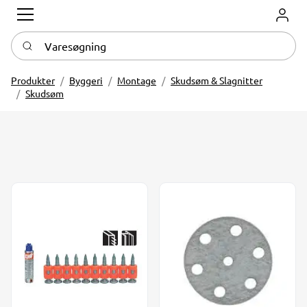
Log in
Varesøgning
Produkter
Byggeri
Montage
Skudsøm & Slagnitter
Skudsøm
SPIT HC6 22 mm søm for beton og stål
SPIT stålskive Ø25 mm