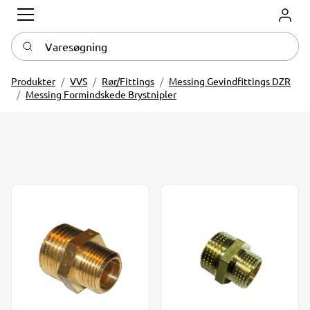
Log in
Varesøgning
Produkter
VVS
Rør/Fittings
Messing Gevindfittings DZR
Messing Formindskede Brystnipler
Messing Form. Brystnippel 1/2" - 3/4" DZR GDV
Messing Form. Brystnippel 1