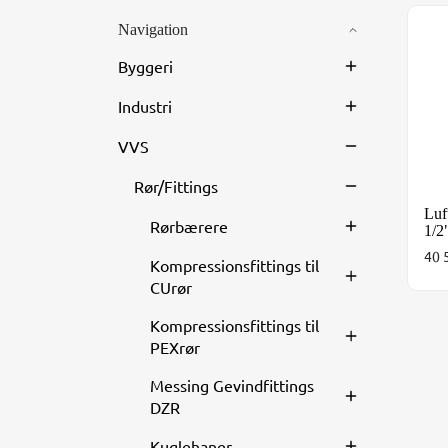
Navigation
Luf
Byggeri
Industri
VVS
Rør/Fittings
Luf
Rørbærere
1/2
40 
Kompressionsfittings til
CUrør
Kompressionsfittings til
PEXrør
Messing Gevindfittings
DZR
Kuglehaner