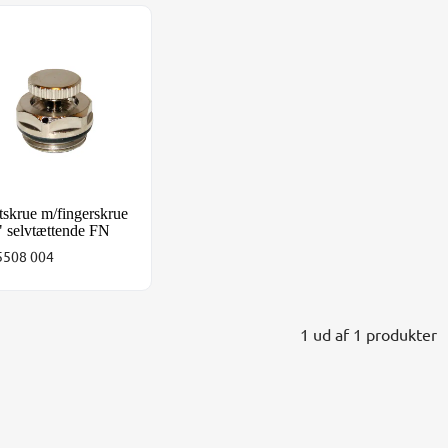
tskrue m/fingerskrue 1/2" selvtættende FN
tskrue m/fingerskrue
" selvtættende FN
5508 004
1 ud af 1 produkter