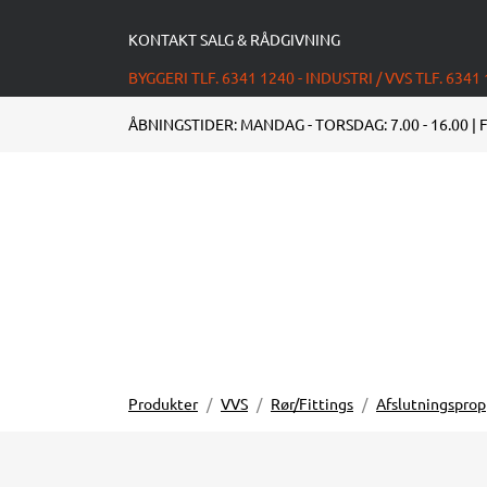
KONTAKT SALG & RÅDGIVNING
BYGGERI TLF. 6341 1240 - INDUSTRI / VVS TLF. 6341
ÅBNINGSTIDER: MANDAG - TORSDAG: 7.00 - 16.00 | F
Produkter
VVS
Rør/Fittings
Afslutningsprop