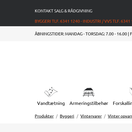
KONTAKT SALG & RÅDGIVNING
BYGGERI TLF. 6341 1240 - INDUSTRI / VVS TLF. 6341
ÅBNINGSTIDER: MANDAG - TORSDAG: 7.00 - 16.00 | F
Vandtætning
Armeringstilbehør
Forskalli
Produkter
Byggeri
Vintervarer
Vinter opva