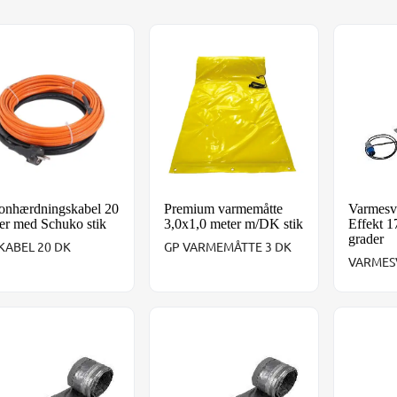
onhærdningskabel 20 meter med Schuko stik
Premium varmemåtte 3,0x1,0 meter 
Varmesv
onhærdningskabel 20
Premium varmemåtte
Varmesv
er med Schuko stik
3,0x1,0 meter m/DK stik
Effekt 1
grader
KABEL 20 DK
GP VARMEMÅTTE 3 DK
VARMES
mesvøb 15 meter. Effekt 17 Watt/m ved 10 grader
Varmesvøb 20 meter. Effekt 17 Watt
Varmesv