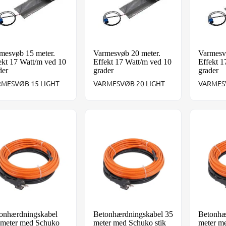
mesvøb 15 meter.
Varmesvøb 20 meter.
Varmesv
ekt 17 Watt/m ved 10
Effekt 17 Watt/m ved 10
Effekt 1
der
grader
grader
MESVØB 15 LIGHT
VARMESVØB 20 LIGHT
VARMES
onhærdningskabel 3,3 meter med Schuko stik
Betonhærdningskabel 35 meter med 
Betonhæ
onhærdningskabel
Betonhærdningskabel 35
Betonhæ
 meter med Schuko
meter med Schuko stik
meter m