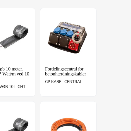
m/DK stik
øb 10 meter. Effekt 17 Watt/m ved 10 grader
Fordelingscentral for betonhærdningskab
øb 10 meter.
Fordelingscentral for
7 Watt/m ved 10
betonhærdningskabler
GP KABEL CENTRAL
VØB 10 LIGHT
/m ved 10 grader
øb 5 meter. Effekt 17 Watt/m ved 10 grader
Betonhærdningskabel 10 meter med Schu