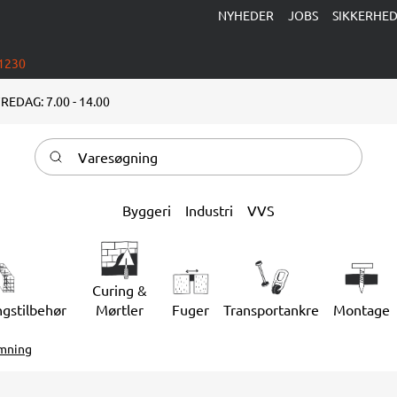
NYHEDER
JOBS
SIKKERHE
 1230
REDAG: 7.00 - 14.00
Varesøgning
Byggeri
Industri
VVS
Curing &
ngstilbehør
Mørtler
Fuger
Transportankre
Montage
rmning