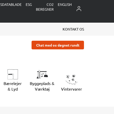
DSDATABLADE
ESG
CO2
ENGLISH
LOG IND
BEREGNER
KONTAKT OS
Chat med os døgnet rundt
Bærelejer
Byggeplads &
& Lyd
Værktøj
Vintervarer