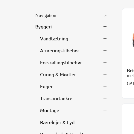
Navigation
Bet
Byggeri
Vandtætning
Armeringstilbehør
Forskallingstilbehør
Bet
Curing & Mørtler
met
GP 
Fuger
Transportankre
Montage
Var
Bærelejer & Lyd