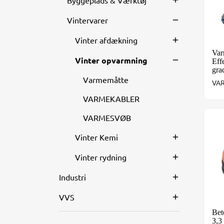
Byggeplads & Værktøj
Vintervarer
Vinter afdækning
Var
Vinter opvarmning
Eff
gra
Varmemåtte
VAR
VARMEKABLER
VARMESVØB
Bet
Vinter Kemi
Vinter rydning
Industri
VVS
Bet
3,3