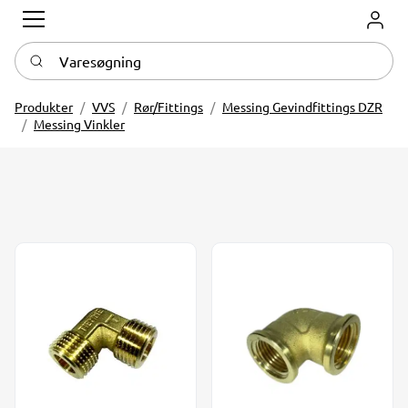
Log in
Varesøgning
Produkter
VVS
Rør/Fittings
Messing Gevindfittings DZR
Messing Vinkler
Messing Vinkel 90° 1/2" nip/nip GDV
Messing Vinkel 90° 1/2" - 1