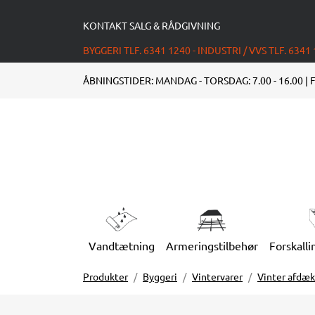
KONTAKT SALG & RÅDGIVNING
BYGGERI TLF. 6341 1240 - INDUSTRI / VVS TLF. 6341
ÅBNINGSTIDER: MANDAG - TORSDAG: 7.00 - 16.00 | F
Vandtætning
Armeringstilbehør
Forskalli
Produkter
Byggeri
Vintervarer
Vinter afdæ