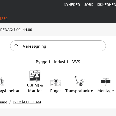
NYHEDER
JOBS
SIKKERHE
 1230
REDAG: 7.00 - 14.00
Varesøgning
Byggeri
Industri
VVS
Curing &
ngstilbehør
Mørtler
Fuger
Transportankre
Montage
kning
ISOMÅTTE FOAM