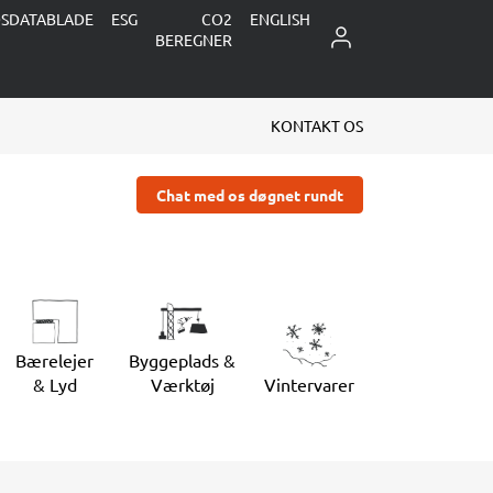
DSDATABLADE
ESG
CO2
ENGLISH
LOG IND
BEREGNER
KONTAKT OS
Chat med os døgnet rundt
Bærelejer
Byggeplads &
& Lyd
Værktøj
Vintervarer