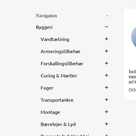
Navigation
Iso
Byggeri
Vandtætning
Armeringstilbehør
Forskallingstilbehør
Iso
Curing & Mørtler
mm 
m²/
Fuger
IS
Transportankre
Montage
Bærelejer & Lyd