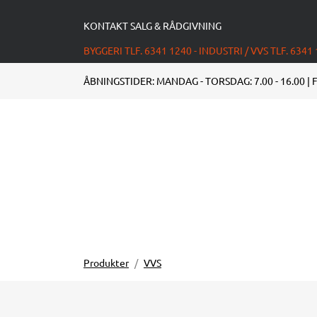
KONTAKT SALG & RÅDGIVNING
BYGGERI TLF. 6341 1240 - INDUSTRI / VVS TLF. 6341
ÅBNINGSTIDER: MANDAG - TORSDAG: 7.00 - 16.00 | F
Produkter
VVS