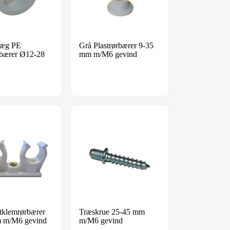
dlæg PE
Grå Plastrørbærer 9-35
rbærer Ø12-28
mm m/M6 gevind
vind hvid
stklemrørbærer 8-28 mm m/M6 gevind hvid
Træskrue 25-45 mm m/M6 gevind
tklemrørbærer
Træskrue 25-45 mm
 m/M6 gevind
m/M6 gevind