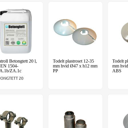
troll Betongtett 20 l, CE EN 1504-2:ZA.1b/ZA.1c
Todelt plastroset 12-35 mm hvid Ø4
Todelt 
troll Betongtett 20 l,
Todelt plastroset 12-35
Todelt p
EN 1504-
mm hvid Ø47 x h12 mm
mm hvid
A.1b/ZA.1c
PP
ABS
TONGTETT 20
krørbærer m/vægflange 3/8"-2"
Forlængerstykke t/rørbærer 1/2"-2"
Plastin