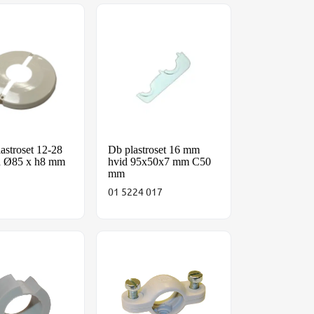
7 x h12 mm PP
plastroset 12-28 mm hvid Ø85 x h8 mm ABS
Db plastroset 16 mm hvid 95x50x7 mm
lastroset 12-28
Db plastroset 16 mm
 Ø85 x h8 mm
hvid 95x50x7 mm C50
mm
01 5224 017
, 13-21 mm
dlæg PE t/zinkrørbærer Ø12-28 mm rør
Grå Plastrørbærer 9-35 mm m/M6 gevin