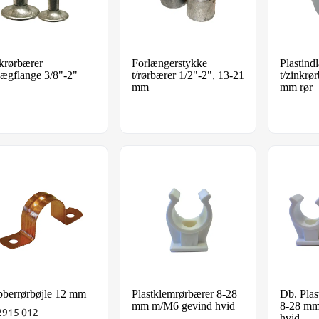
krørbærer
Forlængerstykke
Plastin
ægflange 3/8"-2"
t/rørbærer 1/2"-2", 13-21
t/zinkrø
mm
mm rør
berrørbøjle 12 mm
Plastklemrørbærer 8-28 mm m/M6 ge
Db. Pla
berrørbøjle 12 mm
Plastklemrørbærer 8-28
Db. Plas
mm m/M6 gevind hvid
8-28 mm
2915 012
hvid