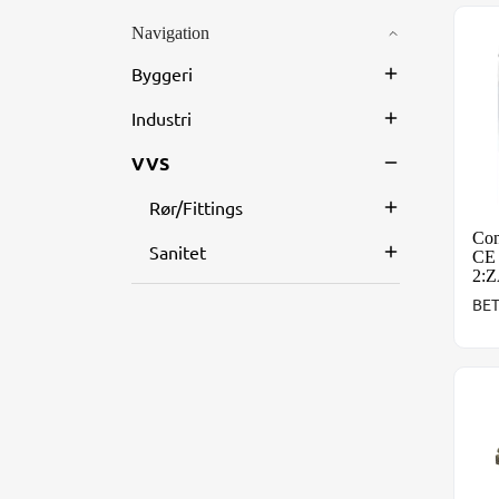
Navigation
Con
Byggeri
Industri
VVS
Rør/Fittings
Con
Sanitet
CE 
2:Z
BE
Zin