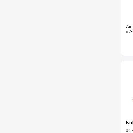
Zin
m/v
Kob
Kob
04 