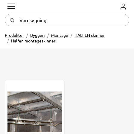
Log in
Varesøgning
Produkter
Byggeri
Montage
HALFEN skinner
Halfen montageskinner
Halfen HM skinne