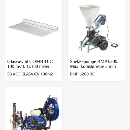
Glasvæv til COMBIDIC 100 m²/rl. 1x100 meter
Snekkepumpe BMP 6200. Max
Glasvæv til COMBIDIC
Snekkepumpe BMP 6200.
100 m²/rl. 1x100 meter
Max. kornstørrelse 2 mm
SB ASO GLASVÆV 100M2
BMP 6200-30
Graco DutyMax™ 300DI. 230 bar. 11,3 l/min