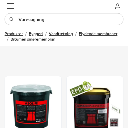
Log in
Varesøgning
Produkter
Byggeri
Vandtætning
Flydende membraner
Bitumen smøremembran
ASOL FE Coating og primer. 14 ltr./dunk
Combidic 2K PREMIUM 30 kg.