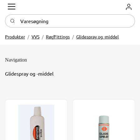
Log in
Varesøgning
Produkter
VVS
Rør/Fittings
Glidespray og -middel
Navigation
Glidespray og -middel
Fermit glidemiddel u/silikone 30 ml -5°C - +40°C
GP Glidespray 400 ml 20% Si