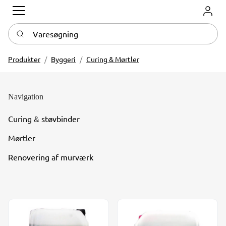
Log in
Varesøgning
Produkter
Byggeri
Curing & Mørtler
Navigation
Curing & støvbinder
Mørtler
Renovering af murværk
Safecure polymerbaseret curing 205 l/tøn 4-6 m²/l
Safecure voksbaseret curing 2