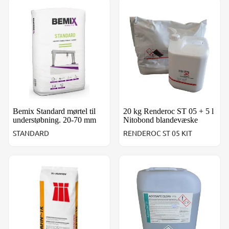
Bemix Standard mørtel til understøbning. 20-70 mm
20 kg Renderoc ST 05 + 5 l 
Bemix Standard mørtel til
20 kg Renderoc ST 05 + 5 l
understøbning. 20-70 mm
Nitobond blandevæske
STANDARD
RENDEROC ST 05 KIT
Aquafin 1K - Vandtætningsmembran 3,5 - 4,5 kg/m²
ADOSAFE CLEAN 70. Betonfje