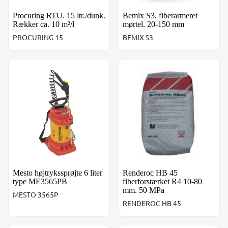
Procuring RTU. 15 ltr./dunk.
Bemix S3, fiberarmeret
Rækker ca. 10 m²/l
mørtel. 20-150 mm
PROCURING 15
BEMIX S3
Mesto højtrykssprøjte 6 liter type ME3565PB
Renderoc HB 45 fiberforstæ
Mesto højtrykssprøjte 6 liter
Renderoc HB 45
type ME3565PB
fiberforstærket R4 10-80
mm. 50 MPa
MESTO 3565P
RENDEROC HB 45