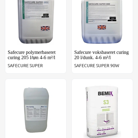
Safecure polymerbaseret
Safecure voksbaseret curing
curing 205 l/tøn 4-6 m²/l
20 l/dunk. 4-6 m²/l
SAFECURE SUPER
SAFECURE SUPER 90W
Procuring RTU. 15 ltr./dunk. Rækker ca. 10 m²/l
Bemix S3, fiberarmeret mør