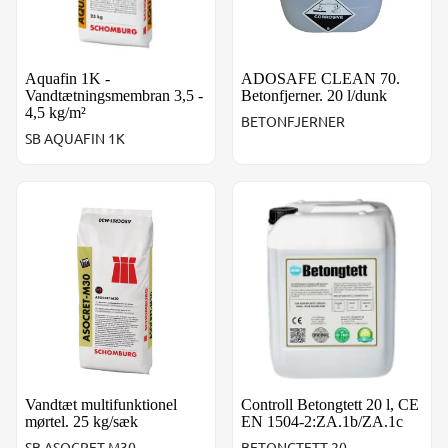
Aquafin 1K -
ADOSAFE CLEAN 70.
Vandtætningsmembran 3,5 -
Betonfjerner. 20 l/dunk
4,5 kg/m²
BETONFJERNER
SB AQUAFIN 1K
Vandtæt multifunktionel mørtel. 25 kg/sæk
Controll Betongtett 20 l, CE
Vandtæt multifunktionel
Controll Betongtett 20 l, CE
mørtel. 25 kg/sæk
EN 1504-2:ZA.1b/ZA.1c
SB ASOCRET M30
BETONGTETT 20