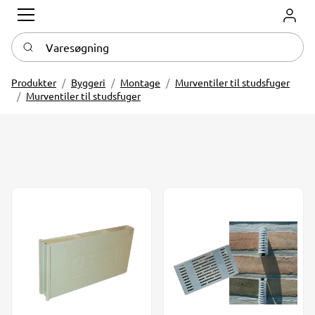
Log in
Varesøgning
Produkter
Byggeri
Montage
Murventiler til studsfuger
Murventiler til studsfuger
Dræn- og ventilationsventil. Grå. 105x55x12 mm
Dræn- og ventilationsventil