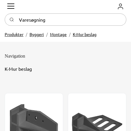
Log in
Varesøgning
Produkter
Byggeri
Montage
K-Mur beslag
Navigation
K-Mur beslag
K-Mur-28e, 59x28x104 mm. 50 stk./kasse
K-Mur-28i, 59x28x109 mm. 50