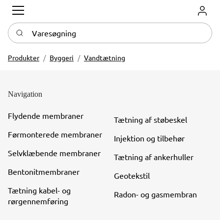
Log in
Varesøgning
Produkter
Byggeri
Vandtætning
Navigation
Flydende membraner
Tætning af støbeskel
Førmonterede membraner
Injektion og tilbehør
Selvklæbende membraner
Tætning af ankerhuller
Bentonitmembraner
Geotekstil
Tætning kabel- og
Radon- og gasmembran
rørgennemføring