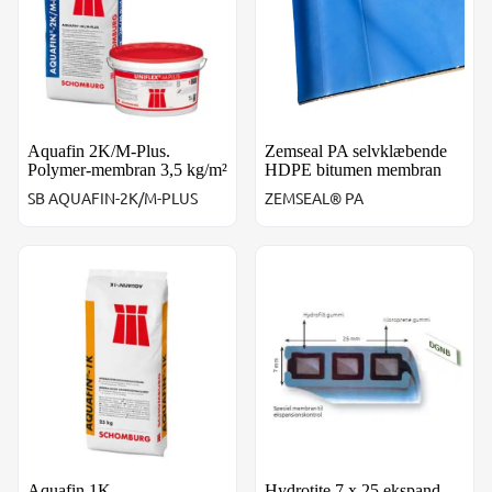
Aquafin 2K/M-Plus.
Zemseal PA selvklæbende
Polymer-membran 3,5 kg/m²
HDPE bitumen membran
SB AQUAFIN-2K/M-PLUS
ZEMSEAL® PA
Aquafin 1K - Vandtætningsmembran 3,5 - 4,5 kg/m²
Hydrotite 7 x 25 ekspand. "f
Aquafin 1K -
Hydrotite 7 x 25 ekspand.