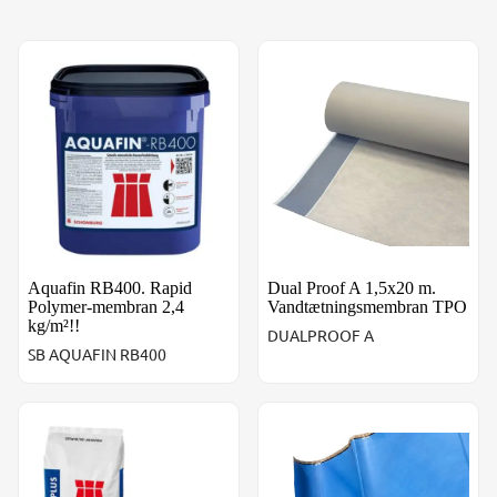
Aquafin RB400. Rapid Polymer-membran 2,4 kg/m²!!
Dual Proof A 1,5x20 m. Va
Aquafin RB400. Rapid
Dual Proof A 1,5x20 m.
Polymer-membran 2,4
Vandtætningsmembran TPO
kg/m²!!
DUALPROOF A
SB AQUAFIN RB400
Aquafin 2K/M-Plus. Polymer-membran 3,5 kg/m²
Zemseal PA selvklæbende 