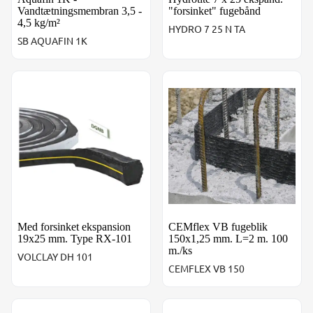
Vandtætningsmembran 3,5 -
"forsinket" fugebånd
4,5 kg/m²
HYDRO 7 25 N TA
SB AQUAFIN 1K
Med forsinket ekspansion 19x25 mm. Type RX-101
CEMflex VB fugeblik 150x1,
Med forsinket ekspansion
CEMflex VB fugeblik
19x25 mm. Type RX-101
150x1,25 mm. L=2 m. 100
m./ks
VOLCLAY DH 101
CEMFLEX VB 150
Vandtæt multifunktionel mørtel. 25 kg/sæk
SilverSeal Active Vandtætni