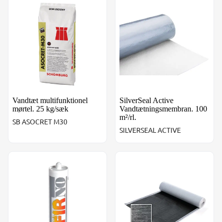
Vandtæt multifunktionel
SilverSeal Active
mørtel. 25 kg/sæk
Vandtætningsmembran. 100
m²/rl.
SB ASOCRET M30
SILVERSEAL ACTIVE
NOFIRNO tætningsmasse 310 ml. Grå farve
Elotene HD, 1 x 20 meter m