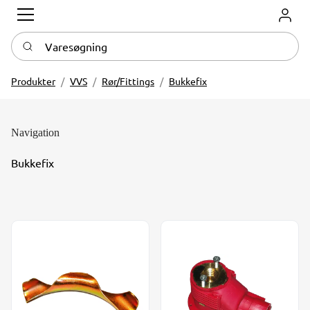
Log in
Varesøgning
Produkter
VVS
Rør/Fittings
Bukkefix
Navigation
Bukkefix
Bukkefix 25 mm sort plast
Koblingsdåse u/bøjning rød