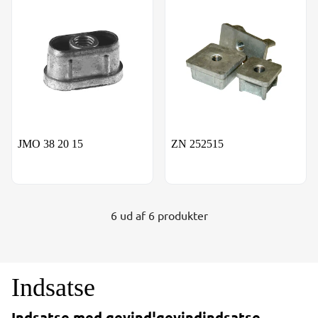
JMO 38 20 15
ZN 252515
6 ud af 6 produkter
Indsatse
Indsatse med gevind¦gevindindsatse