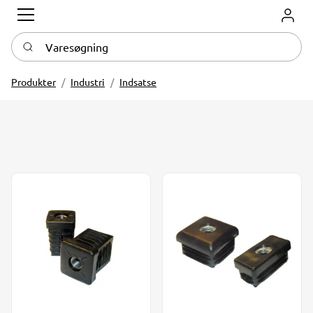
Log in
Varesøgning
Produkter
Industri
Indsatse
Indsats 25x25 M8x15 mm muffe
Indsats 16x16 mm M6 sort