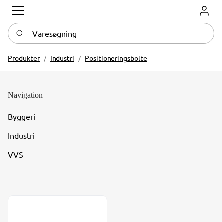
Log in
Varesøgning
Produkter
Industri
Positioneringsbolte
Navigation
Byggeri
Industri
VVS
Positioneringsbolte type811 m/stop m/kontramøtrik