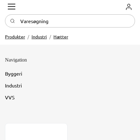
Log in
Varesøgning
Produkter
Industri
Hætter
Navigation
Byggeri
Industri
VVS
Gevindhætter - Type GUIL - Indv. UNF gevind (JIC)