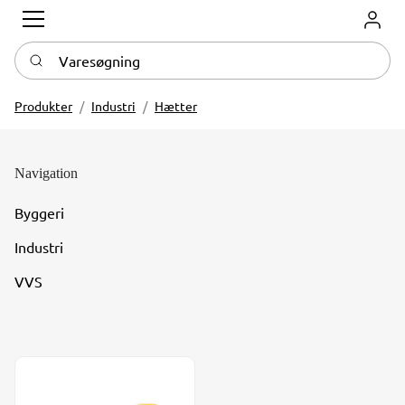
Log in
Varesøgning
Produkter
Industri
Hætter
Navigation
Byggeri
Industri
VVS
Beskyttelseshøtter type GP