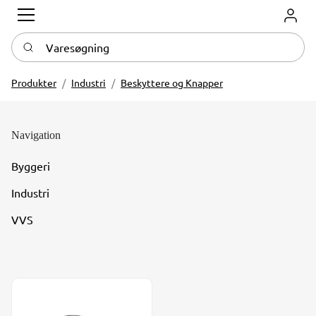
Log in
Varesøgning
Produkter
Industri
Beskyttere og Knapper
Navigation
Byggeri
Industri
VVS
Møtrikshætte M8-M10 Type MB16