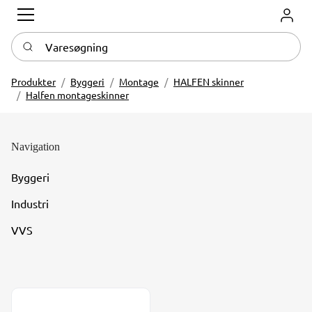
Log in
Varesøgning
Produkter
Byggeri
Montage
HALFEN skinner
Halfen montageskinner
Navigation
Byggeri
Industri
VVS
Halfen HM skinne