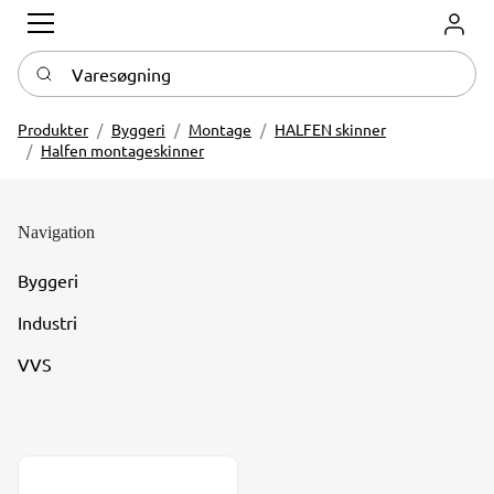
Log in
Varesøgning
Produkter
Byggeri
Montage
HALFEN skinner
Halfen montageskinner
Navigation
Byggeri
Industri
VVS
Halfen HM skinne