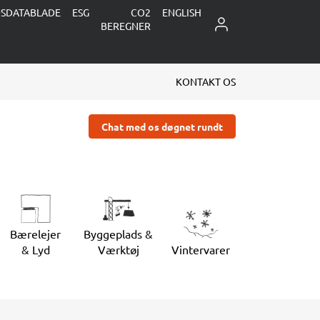
DSDATABLADE
ESG
CO2
ENGLISH
LOG IND
BEREGNER
KONTAKT OS
Chat med os døgnet rundt
Bærelejer
Byggeplads &
& Lyd
Værktøj
Vintervarer