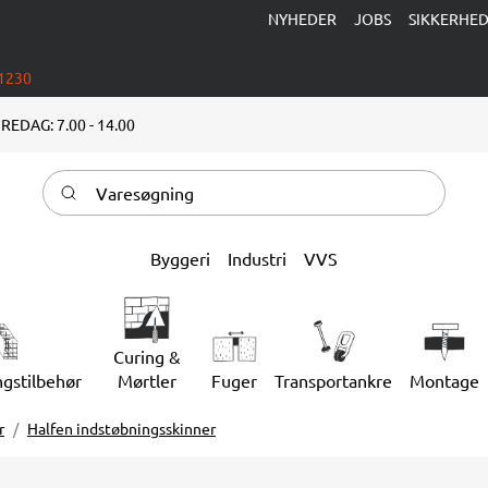
NYHEDER
JOBS
SIKKERHE
 1230
REDAG: 7.00 - 14.00
Varesøgning
Byggeri
Industri
VVS
Curing &
ngstilbehør
Mørtler
Fuger
Transportankre
Montage
r
Halfen indstøbningsskinner