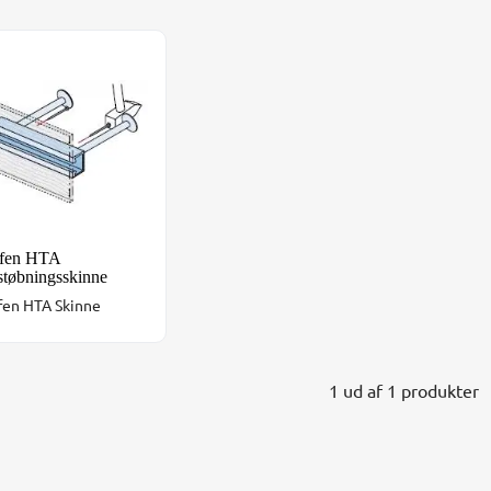
fen HTA Indstøbningsskinne
fen HTA
støbningsskinne
fen HTA Skinne
1 ud af 1 produkter