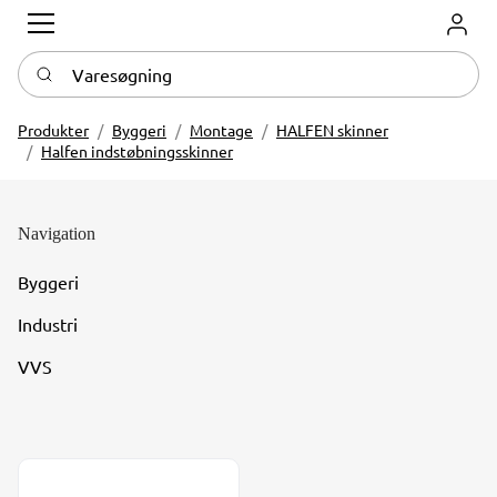
Log in
Varesøgning
Produkter
Byggeri
Montage
HALFEN skinner
Halfen indstøbningsskinner
Navigation
Byggeri
Industri
VVS
Halfen HTA Indstøbningsskinne