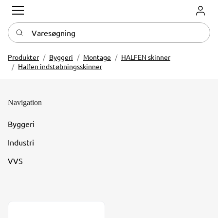
Log in
Varesøgning
Produkter
Byggeri
Montage
HALFEN skinner
Halfen indstøbningsskinner
Navigation
Byggeri
Industri
VVS
Halfen HTA Indstøbningsskinne