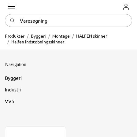
Log in
Varesøgning
Produkter
Byggeri
Montage
HALFEN skinner
Halfen indstøbningsskinner
Navigation
Byggeri
Industri
VVS
Halfen HTA Indstøbningsskinne