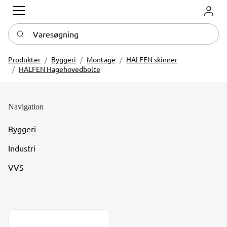
Log in
Varesøgning
Produkter
Byggeri
Montage
HALFEN skinner
HALFEN Hagehovedbolte
Navigation
Byggeri
Industri
VVS
Halfen HS bolte