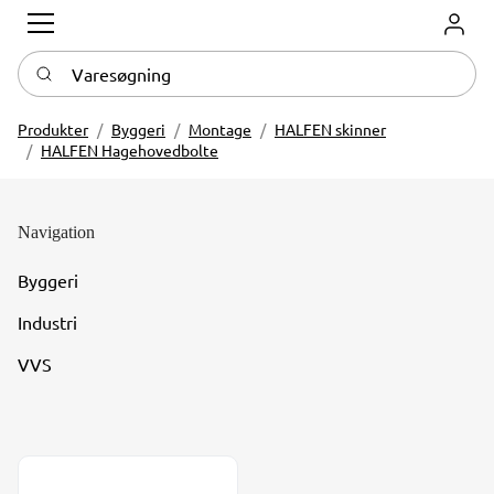
Log in
Varesøgning
Produkter
Byggeri
Montage
HALFEN skinner
HALFEN Hagehovedbolte
Navigation
Byggeri
Industri
VVS
Halfen HS bolte